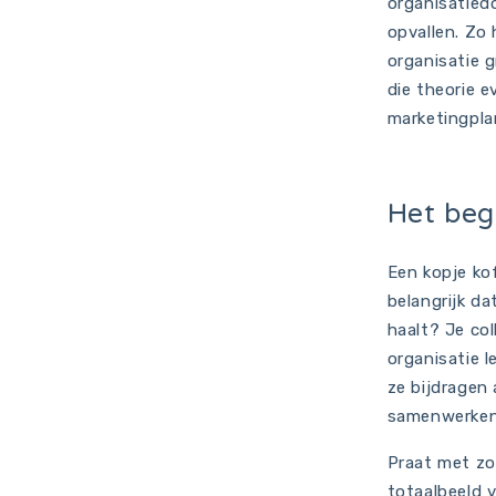
organisatiedo
opvallen. Zo 
organisatie g
die theorie e
marketingpla
Het beg
Een kopje kof
belangrijk da
haalt? Je col
organisatie l
ze bijdragen
samenwerken.
Praat met zov
totaalbeeld v