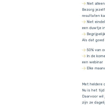
Niet allee
Bezorg jezelf
resultaten ka
Niet einde
een duwtje in
Begrijpelij
Als dat goed l
50% van o
In de kome
een webinar
Elke maand
Met heldere d
Nu is het tij
Daarvoor wil 
zijn ze dagel