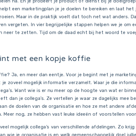
elen na. En je probeert je product of dienst bij je doelgroep
helpt een marketingplan je je doelen te bereiken en laat het 
roeien. Maar in de praktijk voelt dat toch net wat anders. 
ven vergeten. In vier begrijpelijke stappen helpen we je om 
n neer te zetten. Tijd om de daad echt bij het woord te voe
int met een kopje koffie
fie? Ja, en meer dan eentje. Voor je begint met je marketin
t je zoveel mogelijk informatie verzamelt. Waar je die infor
lega’s. Want wie is er nu meer op de hoogte van wat er binn
eeft dan je collega’s. Ze vertellen je waar ze dagelijks mee be
 aan de doelen van de organisatie en hoe ze met andere afd
 Meer nog, ze hebben vast leuke ideeën of voorstellen voor
eel mogelijk collega’s van verschillende afdelingen. Zo krijg
an wie je organisatie is en welk gemeenschappelijk doel julli