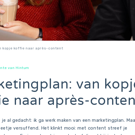
n kopje koffie naar après-content
nte van Hintum
etingplan: van kopj
ie naar après-conten
 je al gedacht: ik ga werk maken van een marketingplan. Maa
 beetje versuffend. Het klinkt mooi: met content streef je