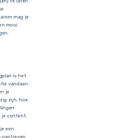
(en) te laten
je
Daarom mag je
een mooi
gen.
gplan is het
matie vandaan
en je
zig zijn, hoe
elingen
 je content.
 je een
e nastreven.