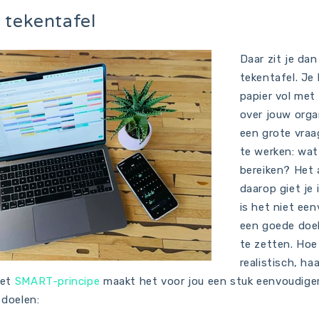
 tekentafel
Daar zit je dan
tekentafel. Je
papier vol met
over jouw orga
een grote vra
te werken: wat 
bereiken? Het
daarop giet je 
is het niet ee
een goede doel
te zetten. Hoe
realistisch, ha
Het
SMART-principe
maakt het voor jou een stuk eenvoudiger
 doelen: