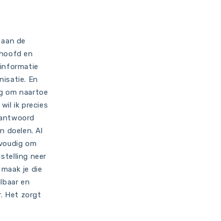
 aan de
 hoofd en
 informatie
nisatie. En
ag om naartoe
wil ik precies
 antwoord
in doelen. Al
nvoudig om
stelling neer
 maak je die
albaar en
. Het zorgt