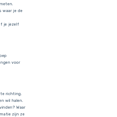
 meten.
s waar je de
 je jezelf
roep
vingen voor
te richting.
en wil halen.
) vinden? Waar
matie zijn ze