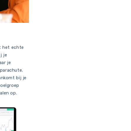
nt het echte
j je
aar je
 parachute.
ankomt bij je
doelgroep
alen op.