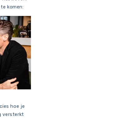
 te komen:
cies hoe je
g versterkt