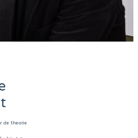
e
t
r de theorie