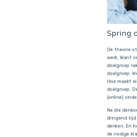
Spring o
De theorie st
werk. Want om
doelgroep rak
doelgroep. W
Hoe maakt eig
doelgroep. De
(online) vind
Na die denko
dringend tijd
denken. En h
de nodige kr