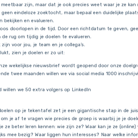
n meetbaar zijn, maar dat je ook precies weet waar je ze kan
 geen eindeloze zoektocht, maar bepaal een duidelijke plaat
n bekijken en evalueren.
loos doorlopen in de tijd. Door een richtdatum te geven, geef
 de rug om tijdig je doelen te evalueren.
k zijn voor jou, je team en je collega’s.
ukt, zien je doelen er zo uit:
nze wekelijkse nieuwsbrief wordt geopend door onze doelg
nde twee maanden willen we via social media 1000 inschrij
 willen we 50 extra volgers op LinkedIn
oelen op je tekentafel zet je een gigantische stap in de juis
d om je af te vragen wie precies de groep is waarbij je je doel
je ze beter leren kennen: wie zijn ze? Waar kan je ze (online
ijks mee bezig? Waar liggen hun interesses? Naar welke infor