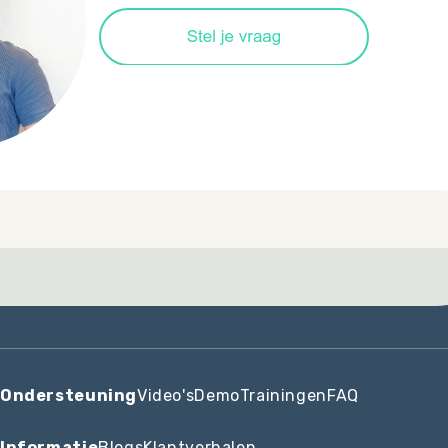
Ondersteuning
Video's
Demo
Trainingen
FAQ
Informatie
Blogs
Klantverhalen