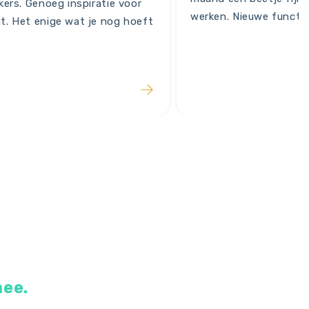
kers. Genoeg inspiratie voor
werken. Nieuwe functi
t. Het enige wat je nog hoeft
mee.