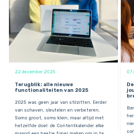
22 december 2025
07
Terugblik: alle nieuwe
De
functionaliteiten van 2025
jo
br
2025 was geen jaar van stilzitten. Eerder
Ben
van schaven, sleutelen en verbeteren.
her
Soms groot, soms klein, maar altijd met
nie
hetzelfde doel: de Contentkalender elke
con
maand een beetje fijner maken om in te