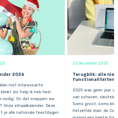
025
22 december 2025
ender 2026
Terugblik: alle nie
functionaliteiten 
llen met interessante
2025 was geen jaar van
klinkt als 'help ik heb heel
van schaven, sleutelen
ie nodig'. En dat snappen we.
Soms groot, soms klein
? Onze inhaakkalender. Deze
hetzelfde doel: de Con
t je alle nationale feestdagen
maand een beetje fijn