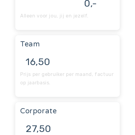
0,-
Alleen voor jou, jij en jezelf.
Team
16,50
Prijs per gebruiker per maand, factuur
op jaarbasis.
Corporate
27,50