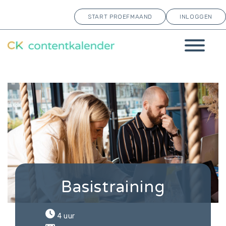
START PROEFMAAND
INLOGGEN
Basistraining
4 uur