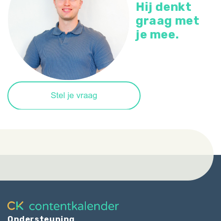
Hij denkt
graag met
je mee.
Ondersteuning