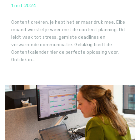
1 mrt 2024
Content creëren, je hebt het er maar druk mee. Elke
maand worstel je weer met de content planning. Dit
leidt vaak tot stress, gemiste deadlines en
verwarrende communicatie. Gelukkig biedt de
Contentkalender hier de perfecte oplossing voor.
Ontdek in...